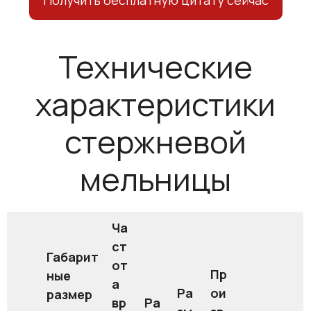
Технические
характеристики
стержневой
мельницы
Ча
ст
Габарит
от
Пр
ные
а
Ра
ои
размер
вр
Ра