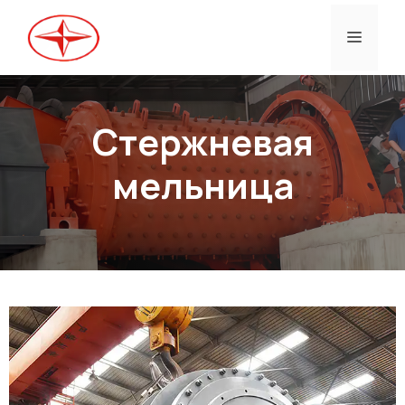
Перейти
к
Меню
содержанию
Стержневая
мельница