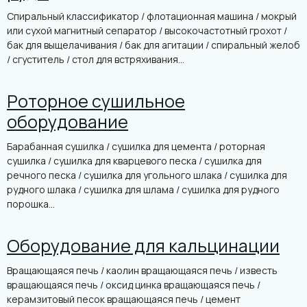
Спиральный классификатор / флотационная машина / мокрый
или сухой магнитный сепаратор / высокочастотный грохот /
бак для выщелачивания / бак для агитации / спиральный желоб
/ сгуститель / стол для встряхивания...
Роторное сушильное
оборудование
Барабанная сушилка / сушилка для цемента / роторная
сушилка / сушилка для кварцевого песка / сушилка для
речного песка / сушилка для угольного шлака / сушилка для
рудного шлака / сушилка для шлама / сушилка для рудного
порошка...
Оборудование для кальцинации
Вращающаяся печь / каолин вращающаяся печь / известь
вращающаяся печь / оксид цинка вращающаяся печь /
керамзитовый песок вращающаяся печь / цемент