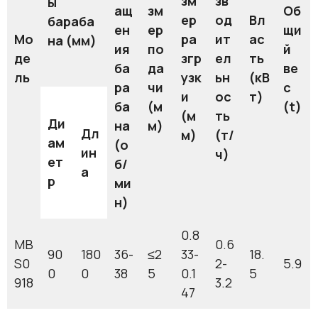
зм
зв
ы
ащ
зм
Об
ер
од
Вл
бараба
ен
ер
щи
Мо
ра
ит
ас
на (мм)
ия
по
й
де
згр
ел
ть
ба
да
ве
ль
узк
ьн
(кВ
ра
чи
с
и
ос
т)
ба
(м
(t)
(м
ть
Ди
на
м)
Дл
м)
(т/
ам
(о
ин
ч)
ет
б/
а
р
ми
н)
0.8
MB
0.6
90
180
36-
≤2
33-
18.
S0
2-
5.9
0
0
38
5
0.1
5
918
3.2
47