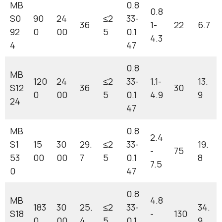
MB
0.8
0.8
S0
90
24
≤2
33-
36
1-
22
6.7
92
0
00
5
0.1
4.3
4
47
0.8
MB
120
24
≤2
33-
1.1-
13.
S12
36
30
0
00
5
0.1
4.9
9
24
47
MB
0.8
2.4
S1
15
30
29.
≤2
33-
19.
-
75
53
00
00
7
5
0.1
8
7.5
0
47
0.8
MB
4.8
183
30
25.
≤2
33-
34.
S18
-
130
0
00
4
5
0.1
9