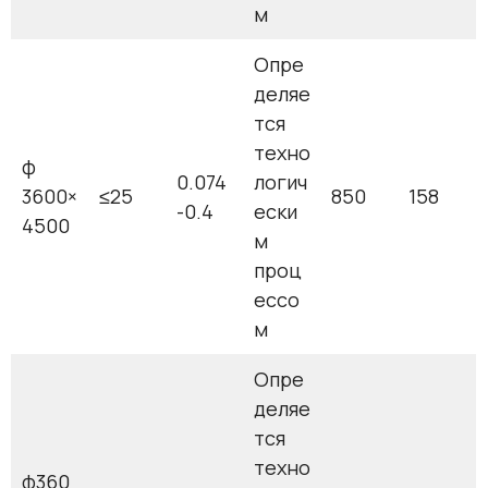
м
Опре
деляе
тся
техно
φ
0.074
логич
3600×
≤25
850
158
-0.4
ески
4500
м
проц
ессо
м
Опре
деляе
тся
техно
φ360