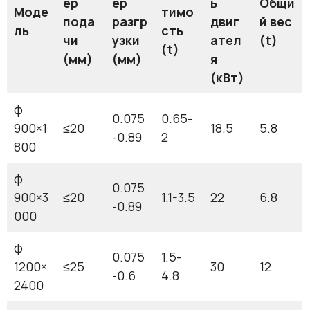
ер
ер
ь
Общи
Моде
тимо
пода
разгр
двиг
й вес
ль
сть
чи
узки
ател
(t)
(t)
(мм)
(мм)
я
(кВт)
φ
0.075
0.65-
900×1
≤20
18.5
5.8
-0.89
2
800
φ
0.075
900×3
≤20
1.1-3.5
22
6.8
-0.89
000
φ
0.075
1.5-
1200×
≤25
30
12
-0.6
4.8
2400