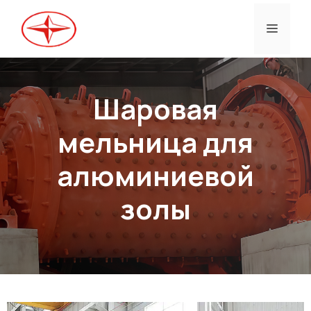
Перейти
к
Меню
содержанию
Шаровая
мельница для
алюминиевой
золы