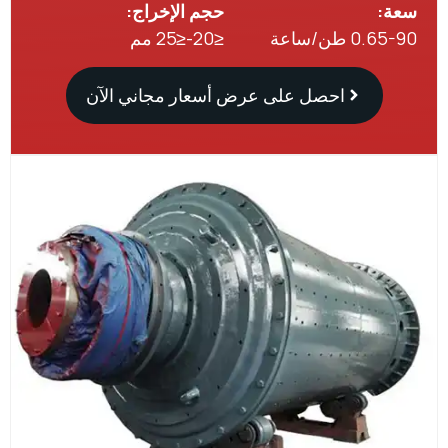
:
حجم الإخراج:
 طن/ساعة
≤20-≤25 مم
احصل على عرض أسعار مجاني الآن