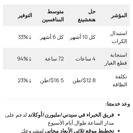
​حل
متوسط
ر
​التوفير
هنغشينغ
المنافسين
ال
كل 10 أشهر
كل 6 أشهر
↓33%
ت
بة
4 ساعات
72 ساعة
↓94%
غيار
​$12.8/طن
$16.5/طن
↓23%
ة
تنا:
فريق الخبراء في سيدني/ملبورن/أوكلاند
لدعم على
مدار الساعة طوال أيام الأسبوع
تخطيط موقع ثلاثي الأبعاد مجاني
لمشروعك