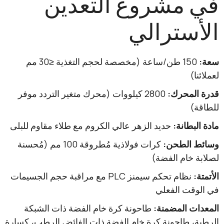
مشروع التعدين
سترالي
150 طن/ساعة (مخصصة لحجم التغذية ≤30 مم
)
لمحرك:
2800 كيلووات (محرك متغير التردد موفر
طانة:
حديد الزهر عالي الكروم مع طلاء مقاوم للبلى
الطحن:
كرات فولاذية مُطروقة 100 مم (مُحسنة
خام الفضة)
نظام تحكم سيمنز PLC مع مراقبة حجم الجسيمات
قت الفعلي
 المضمنة:
طاحونة كرة خام الفضة ذات الشبكة
 طاحونة كرة خام الفضة ذات الفائض الرطب، كسارة