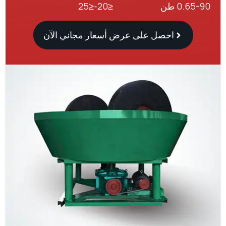
0. طن
≤20-≤25
احصل على عرض أسعار مجاني الآن