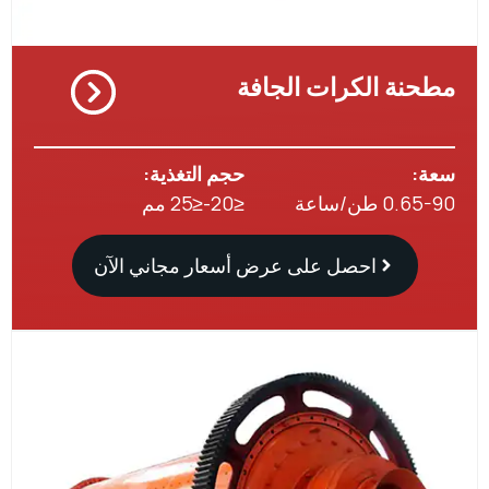
نة الكرات الجافة
:
حجم التغذية:
 طن/ساعة
≤20-≤25 مم
احصل على عرض أسعار مجاني الآن