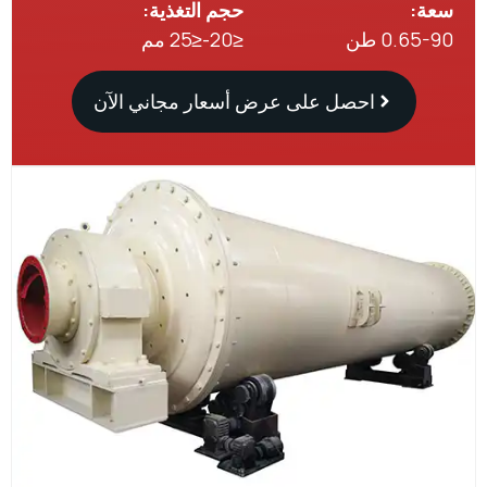
:
حجم التغذية:
0. طن
≤20-≤25 مم
احصل على عرض أسعار مجاني الآن