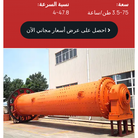
:
نسبة السرعة:
ن/ساعة
4-47.8
احصل على عرض أسعار مجاني الآن