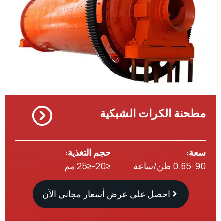
نة الكرات الشبكية
:
حجم التغذية:
 طن/ساعة
≤20-≤25 مم
احصل على عرض أسعار مجاني الآن