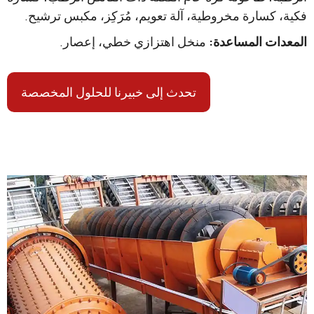
سارة مخروطية، آلة تعويم، مُرَكِز، مكبس ترشيح.
 المساعدة:
منخل اهتزازي خطي، إعصار.
تحدث إلى خبيرنا للحلول المخصصة