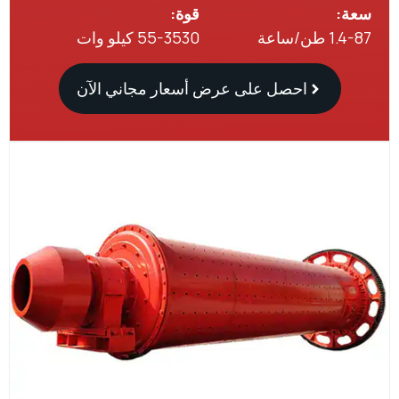
:
قوة:
/ساعة
55-3530 كيلو وات
احصل على عرض أسعار مجاني الآن