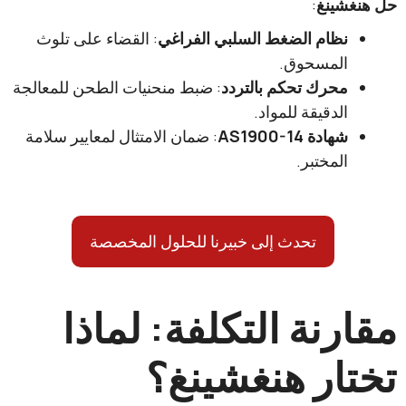
شينغ
:
نظام الضغط السلبي الفراغي
: القضاء على تلوث
المسحوق.
محرك تحكم بالتردد
: ضبط منحنيات الطحن للمعالجة
الدقيقة للمواد.
شهادة AS1900-14
: ضمان الامتثال لمعايير سلامة
المختبر.
تحدث إلى خبيرنا للحلول المخصصة
رنة التكلفة: لماذا
ار هنغشينغ؟