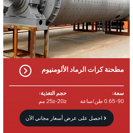
نة كرات الرماد الألومنيوم
:
حجم التغذية:
 طن/ساعة
≤20-≤25 مم
احصل على عرض أسعار مجاني الآن