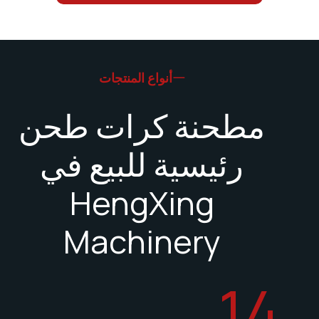
أنواع المنتجات
مطحنة كرات طحن
رئيسية للبيع في
HengXing
Machinery
1