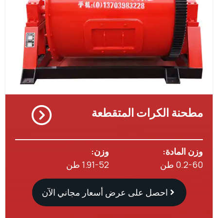
نة الكرات المتقطعة
المادة:
وزن:
0 طن
1.91-52 طن
احصل على عرض أسعار مجاني الآن