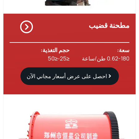
نة قضيب
:
حجم التغذية:
0 طن/ساعة
≤25-≤50
احصل على عرض أسعار مجاني الآن