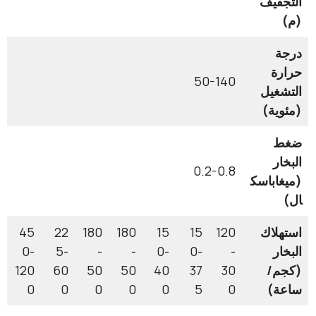
يف
50-140
يل
ة)
0.2-0.8
باسك
اك
120
15
15
180
180
22
45
0-
5-
-
-
0-
0-
-
/
30
37
40
50
50
60
120
0
0
0
0
0
5
0