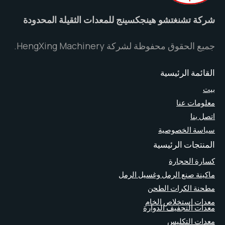
تشنغتشو هينجكسينج للمعدات الثقيلة المحدودة
قوق محفوظة لشركة HengXing Machinery.
ة الرئيسية
ت عنا
ا
 الخصوصية
ات الرئيسية
الحجارة
 صنع الرمل وغسيل الرمل
الكرات الطحن
استخلاص الخام
التجفيف الدوارة
التكليس