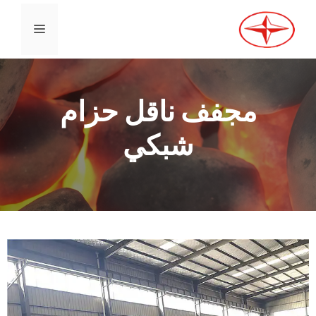
القائمة
مجفف ناقل حزام
شبكي