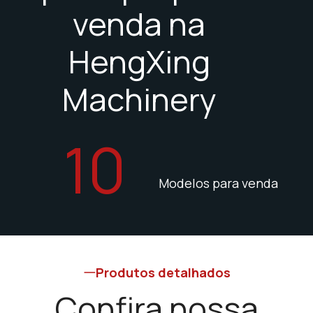
venda na
HengXing
Machinery
10
Modelos para venda
Produtos detalhados
Confira nossa