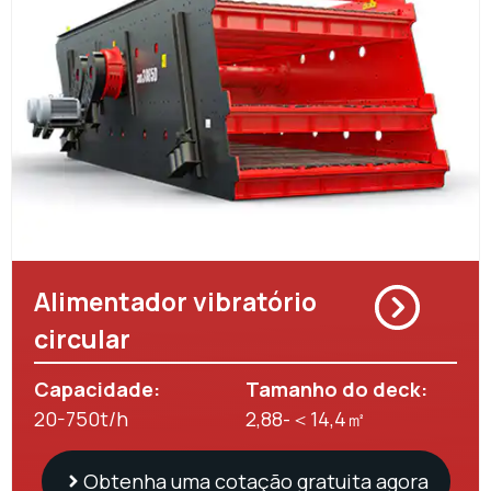
Alimentador vibratório
circular
Capacidade:
Tamanho do deck:
20-750t/h
2,88-＜14,4㎡
Obtenha uma cotação gratuita agora