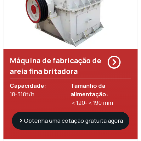
Máquina de fabricação de
areia fina britadora
Capacidade:
Tamanho da
18-310t/h
alimentação:
＜120-＜190 mm
Obtenha uma cotação gratuita agora