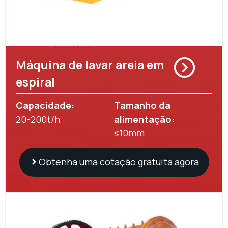
Máquina de lavar areia em
espiral
Capacidade:
Tamanho da
20-200t/h
alimentação:
≤10mm
Obtenha uma cotação gratuita agora