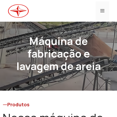
Saltar
para
Menu
o
conteúdo
Máquina de
fabricação e
lavagem de areia
Produtos