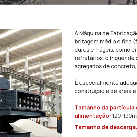
A Máquina de Fabricação
britagem média e fina (
duros e frágeis, como di
refratários, clínquer de
agregados de concreto, 
É especialmente adequa
construção e de areia e
Tamanho da partícula 
alimentação:
120-190
Tamanho de descarga