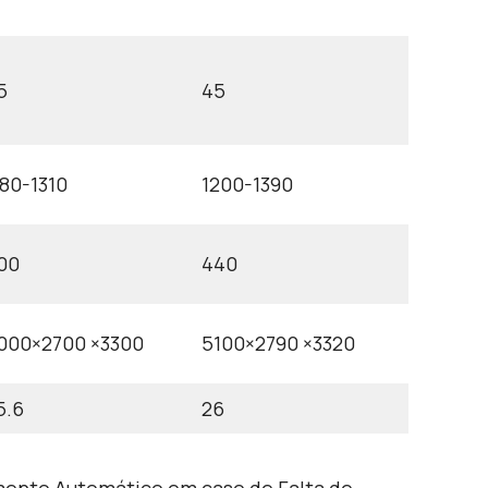
5
45
180-1310
1200-1390
00
440
000×2700 ×3300
5100×2790 ×3320
5.6
26