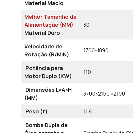
Material Macio
Melhor Tamanho de
Alimentação (MM)
30
Material Duro
Velocidade de
1700-1890
Rotação (R/MIN)
Potência para
110
Motor Duplo (KW)
Dimensões L×A×H
3700×2150 ×2100
(MM)
Peso (t)
11.8
Bomba Dupla de