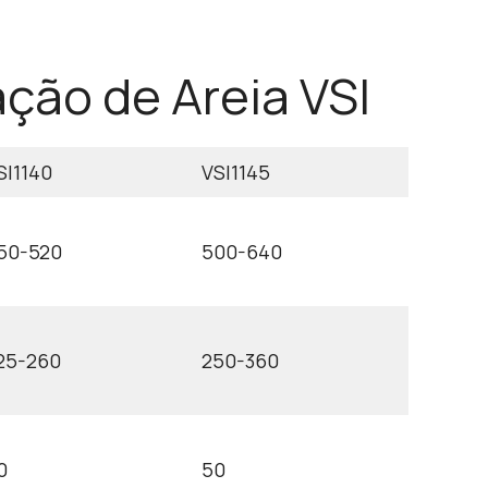
ção de Areia VSI
SI1140
VSI1145
50-520
500-640
25-260
250-360
0
50