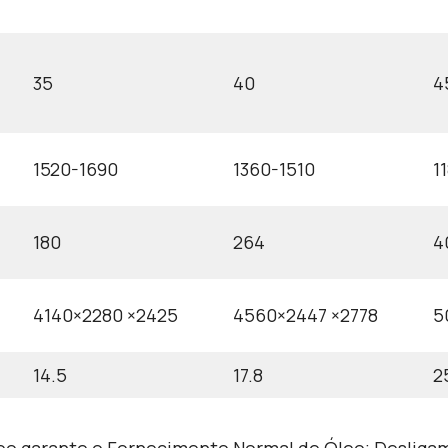
35
40
4
1520-1690
1360-1510
1
180
264
4
4140×2280 ×2425
4560×2447 ×2778
5
14.5
17.8
2