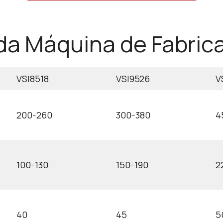
da Máquina de Fabrica
VSI8518
VSI9526
V
200-260
300-380
4
100-130
150-190
2
40
45
5