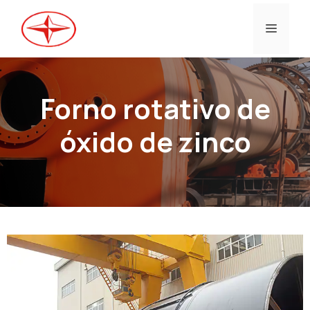
Saltar
para
Menu
o
conteúdo
Forno rotativo de
óxido de zinco