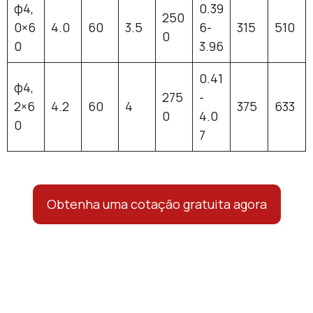
φ4,
0.39
250
0×6
4.0
60
3.5
6-
315
510
0
0
3.96
0.41
φ4,
275
-
2×6
4.2
60
4
375
633
0
4.0
0
7
Obtenha uma cotação gratuita agora