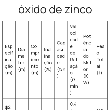
óxido de zinco
Vel
oci
Pot
dad
Cap
ênc
Esp
Co
e
Pes
Diâ
Incl
aci
ia
ecif
mpr
de
o
me
ina
dad
do
ica
ime
Rot
Tot
tro
ção
e
Mot
ção
nto
açã
al
(m)
(%)
(t/h
or
(m)
(m)
o
(t)
)
(K
(r/
W)
min
)
0.4
φ2,