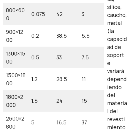
sílice,
800×60
0.075
42
3
caucho,
0
metal
(la
900×12
0.2
38.5
5.5
capacid
00
ad de
1300×15
soport
0.5
33
7.5
00
e
variará
1500×18
1.2
28.5
11
depend
00
iendo
del
1800×2
1.5
24
15
materia
000
l del
2600×2
revesti
5
16.5
37
800
miento