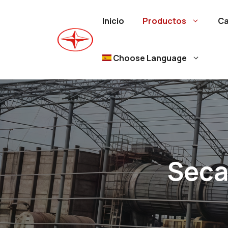
Ir
al
Inicio
Productos
Ca
contenido
Choose Language
Seca