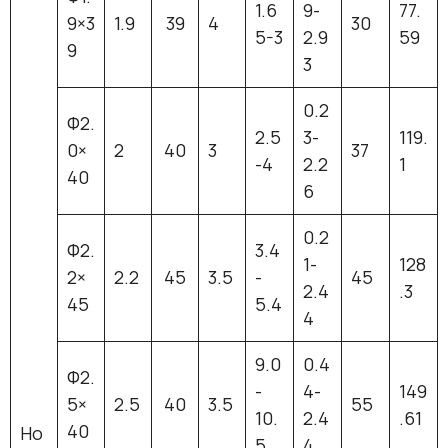
1.6
9-
77.
9×3
1.9
39
4
30
5-3
2.9
59
9
3
0.2
Ф2.
2.5
3-
119.
0×
2
40
3
37
-4
2.2
1
40
6
0.2
Ф2.
3.4
1-
128
2×
2.2
45
3.5
-
45
2.4
.3
45
5.4
4
9.0
0.4
Ф2.
-
4-
149
5×
2.5
40
3.5
55
10.
2.4
.61
40
Ho
5
4