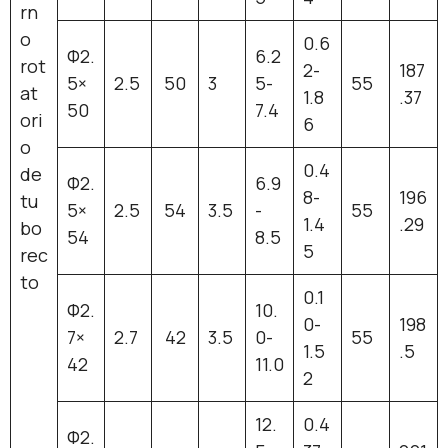
rn
o
0.6
Ф2.
6.2
rot
2-
187
5×
2.5
50
3
5-
55
at
1.8
.37
50
7.4
ori
6
o
0.4
de
Ф2.
6.9
8-
196
tu
5×
2.5
54
3.5
-
55
1.4
.29
bo
54
8.5
5
rec
to
0.1
Ф2.
10.
0-
198
7×
2.7
42
3.5
0-
55
1.5
.5
42
11.0
2
12.
0.4
Ф2.