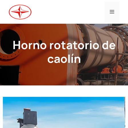
Ir
al
Menú
contenido
Horno rotatorio de
caolín