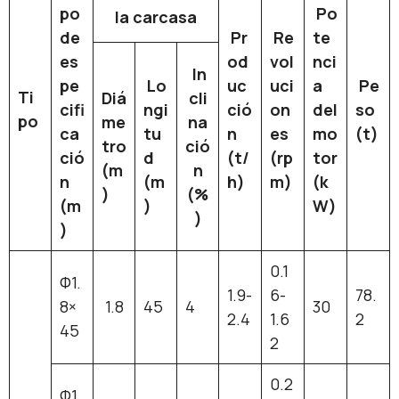
po
Po
la carcasa
de
Pr
Re
te
es
od
vol
nci
In
pe
Lo
uc
uci
a
Pe
Ti
Diá
cli
cifi
ngi
ció
on
del
so
po
me
na
ca
tu
n
es
mo
(t)
tro
ció
ció
d
(t/
(rp
tor
(m
n
n
(m
h)
m)
(k
)
(%
(m
)
W)
)
)
0.1
Ф1.
1.9-
6-
78.
8×
1.8
45
4
30
2.4
1.6
2
45
2
0.2
Ф1.