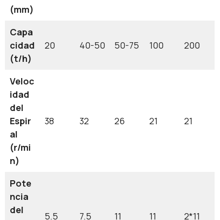
(mm)
Capa
cidad
20
40-50
50-75
100
200
(t/h)
Veloc
idad
del
Espir
38
32
26
21
21
al
(r/mi
n)
Pote
ncia
del
5.5
7.5
11
11
2*11