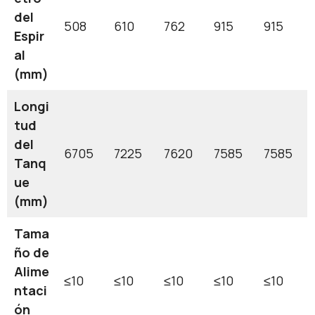
del
508
610
762
915
915
Espir
al
(mm)
Longi
tud
del
6705
7225
7620
7585
7585
Tanq
ue
(mm)
Tama
ño de
Alime
≤10
≤10
≤10
≤10
≤10
ntaci
ón