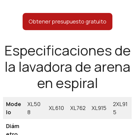
Obtener presupuesto gratuito
Especificaciones de
la lavadora de arena
en espiral
Mode
XL50
2XL91
XL610
XL762
XL915
lo
8
5
Diám
etro