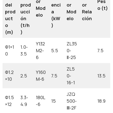
or
Pes
del
prod
enci
or
or
Mod
o (t)
prod
ucci
a
Mod
Rela
elo
uct
ón
(kW
elo
ción
o
(t/h
)
(m)
)
Y132
ZL35
Ф1×1
1.0-
M2-
5.5
0-
7.5
0
3.5
6
Ⅱ-25
ZL5
Ф1.2
Y160
2.5
7.5
0-
13.5
×10
M-6
16-1
JZQ
Ф1.5
3.3-
180L
15
500-
18.9
×12
4.9
-6
Ⅲ-2F