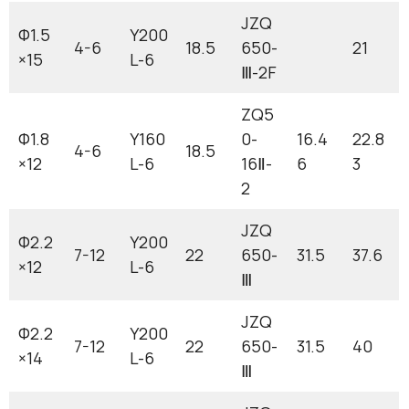
JZQ
Ф1.5
Y200
4-6
18.5
650-
21
×15
L-6
Ⅲ-2F
ZQ5
Ф1.8
Y160
0-
16.4
22.8
4-6
18.5
×12
L-6
16Ⅱ-
6
3
2
JZQ
Ф2.2
Y200
7-12
22
650-
31.5
37.6
×12
L-6
Ⅲ
JZQ
Ф2.2
Y200
7-12
22
650-
31.5
40
×14
L-6
Ⅲ