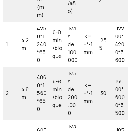
/añ
(m
o)
m)
425
Má
122
6-8
0*1
s
<=
00*
4,2
min
25.
1
240
de
+/-1
420
m
/blo
5
*65
100.
mm
0*5
que
0
000
600
Má
486
6-8
s
160
0*1
<=
4,8
min
de
00*
2
560
+/-1
30
m
/blo
200
600
*65
mm
que
.00
0*5
0
0
500
Má
605
185