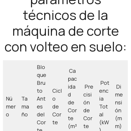
técnicos de la
máquina de corte
con volteo en suelo:
Blo
Ca
que
pac
Bru
Pot
ida
Pre
Di
to
Cicl
enc
d
cisi
me
Nú
Ta
Ant
o
ia
de
ón
nsi
mer
ma
es
de
Tot
Cor
de
ón
o
ño
del
Cor
al
te
Cor
(m
Cor
te
(kW
(m³
te
m)
te
)