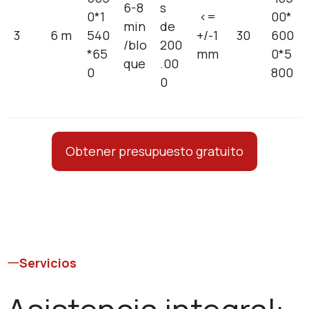
6-8
s
0*1
<=
00*
min
de
3
6 m
540
+/-1
30
600
/blo
200
*65
mm
0*5
que
.00
0
800
0
Obtener presupuesto gratuito
Servicios