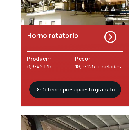
Horno rotatorio
Producir:
Peso:
0,9-42 t/h
18,5-125 toneladas
Obtener presupuesto gratuito