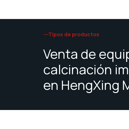
Tipos de productos
Venta de equi
calcinación i
en HengXing 