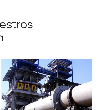
estros
n