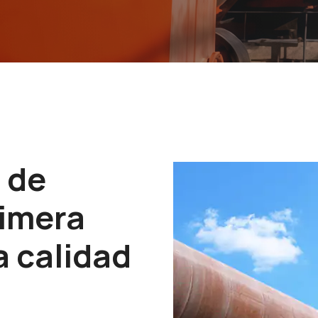
 de
rimera
a calidad
n