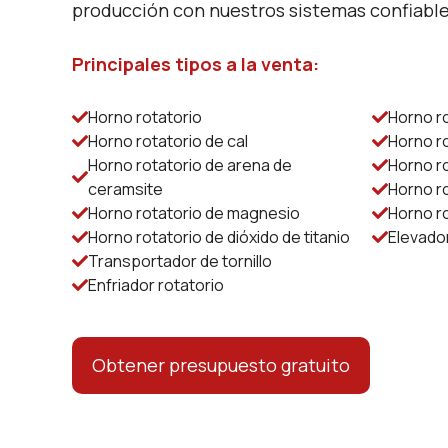
producción con nuestros sistemas confiabl
Principales tipos a la venta:
Horno rotatorio
Horno ro
Horno rotatorio de cal
Horno ro
Horno rotatorio de arena de
Horno r
ceramsite
Horno r
Horno rotatorio de magnesio
Horno ro
Horno rotatorio de dióxido de titanio
Elevado
Transportador de tornillo
Enfriador rotatorio
Obtener presupuesto gratuito