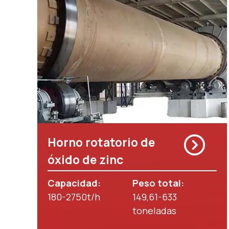
Horno rotatorio de
óxido de zinc
Capacidad:
Peso total:
180-2750t/h
149,61-633
toneladas