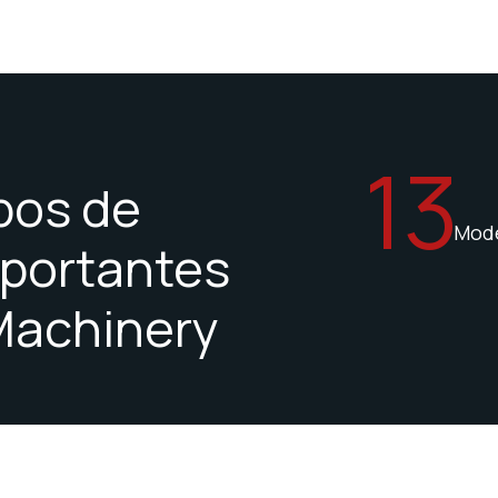
13
pos de
Mode
mportantes
Machinery