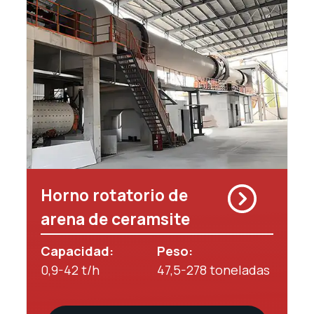
Horno rotatorio de
arena de ceramsite
Capacidad:
Peso:
0,9-42 t/h
47,5-278 toneladas