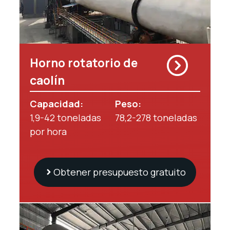
Horno rotatorio de
caolín
Capacidad:
Peso
:
1,9-42 toneladas
78,2-278 toneladas
por hora
Obtener presupuesto gratuito