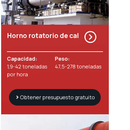
Horno rotatorio de cal
Capacidad:
Peso
:
1,9-42 toneladas
47,5-278 toneladas
por hora
Obtener presupuesto gratuito