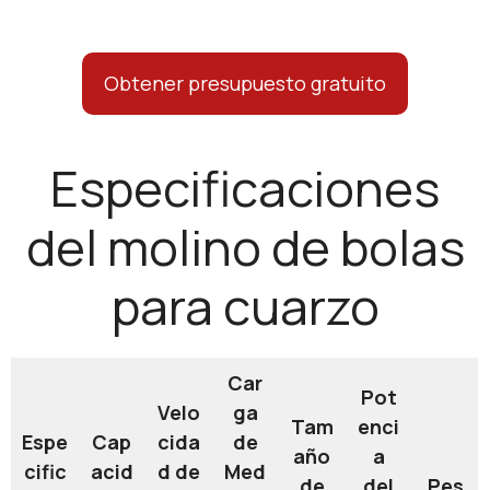
Obtener presupuesto gratuito
Especificaciones
del molino de bolas
para cuarzo
Car
Pot
Velo
ga
Tam
enci
Espe
Cap
cida
de
año
a
cific
acid
d de
Med
de
del
Pes