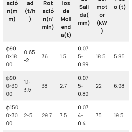
ació
ad
Rot
ios
Sali
mot
o (t)
n(m
(t/h
ació
de
da(
or
m)
)
n(r/
Moli
mm)
(kW
min)
end
)
a(t)
φ90
0.07
0.65
0×18
36
1.5
5-
18.5
5.85
-2
00
0.89
φ90
0.07
1.1-
0×30
38
2.7
5-
22
6.98
3.5
00
0.89
φ150
0.07
0×30
2-5
29.7
7.5
4-
75
19.5
00
0.4