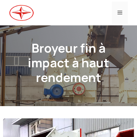
Aller
au
Menu
contenu
Broyeur fin à
impact à haut
rendement