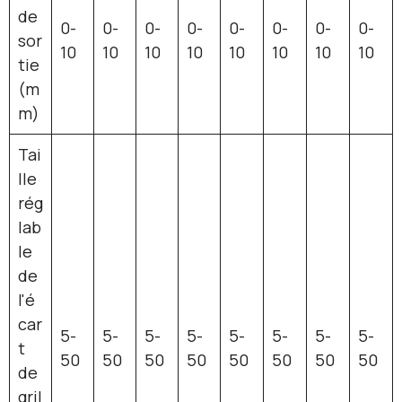
de
0-
0-
0-
0-
0-
0-
0-
0-
sor
10
10
10
10
10
10
10
10
tie
(m
m)
Tai
lle
rég
lab
le
de
l'é
car
5-
5-
5-
5-
5-
5-
5-
5-
t
50
50
50
50
50
50
50
50
de
gril