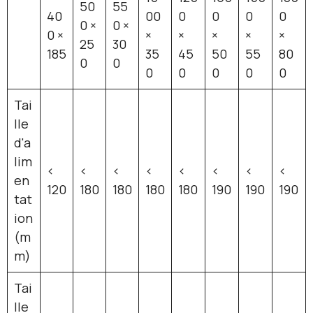
50
55
40
00
0
0
0
0
0 ×
0 ×
0 ×
×
×
×
×
×
25
30
185
35
45
50
55
80
0
0
0
0
0
0
0
Tai
lle
d'a
lim
<
<
<
<
<
<
<
<
en
120
180
180
180
180
190
190
190
tat
ion
(m
m)
Tai
lle