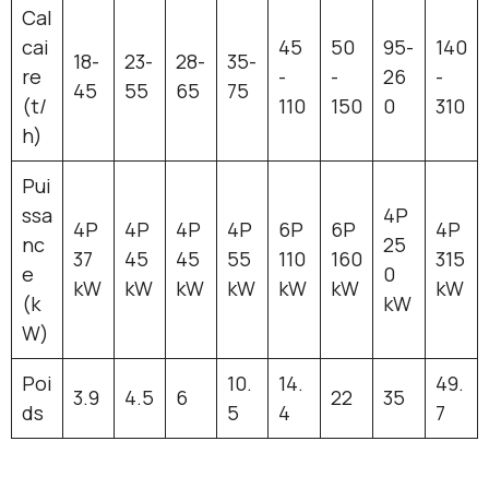
Cal
cai
45
50
95-
140
18-
23-
28-
35-
re
-
-
26
-
45
55
65
75
(t/
110
150
0
310
h)
Pui
ssa
4P
4P
4P
4P
4P
6P
6P
4P
nc
25
37
45
45
55
110
160
315
e
0
kW
kW
kW
kW
kW
kW
kW
(k
kW
W)
Poi
10.
14.
49.
3.9
4.5
6
22
35
ds
5
4
7