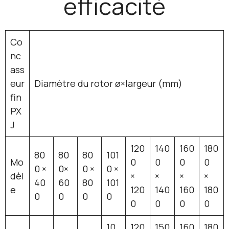
efficacité
Co
nc
ass
eur
Diamètre du rotor ø×largeur (mm)
fin
PX
J
120
140
160
180
80
80
80
101
Mo
0
0
0
0
0 ×
0×
0 ×
0 ×
dèl
×
×
×
×
40
60
80
101
e
120
140
160
180
0
0
0
0
0
0
0
0
10
120
150
160
180