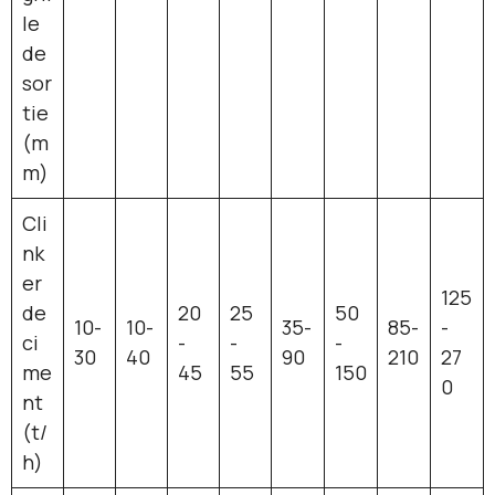
le
de
sor
tie
(m
m)
Cli
nk
er
125
de
20
25
50
10-
10-
35-
85-
-
ci
-
-
-
30
40
90
210
27
me
45
55
150
0
nt
(t/
h)