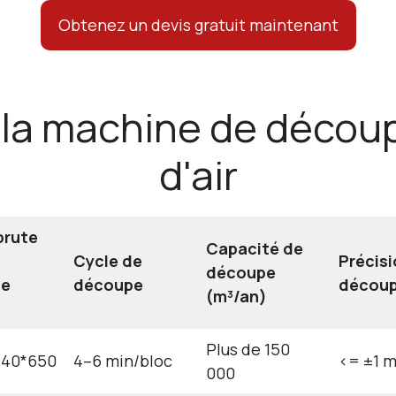
Obtenez un devis gratuit maintenant
e la machine de décou
d'air
brute
Capacité de
Cycle de
Précisi
découpe
pe
découpe
décou
(m³/an)
Plus de 150
240*650
4–6 min/bloc
<= ±1 
000