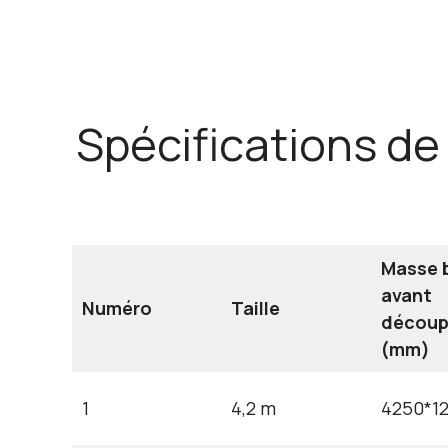
Spécifications d
Masse 
avant
Numéro
Taille
décou
(mm)
1
4,2 m
4250*1