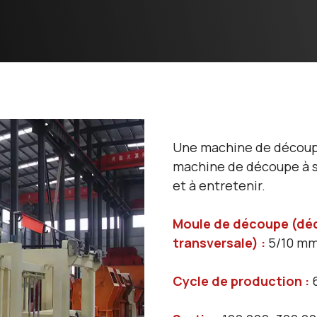
Une machine de découpe
machine de découpe à str
et à entretenir.
Moule de découpe (dé
transversale) :
5/10 m
Cycle de production :
6