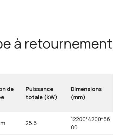
pe à retournement
on de
Puissance
Dimensions
pe
totale (kW)
(mm)
12200*4200*56
mm
25.5
00