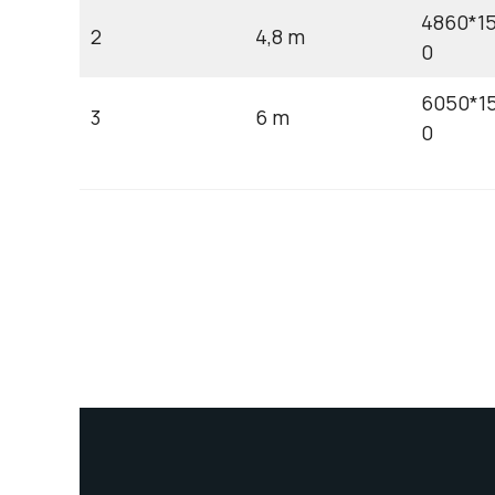
4860*1
2
4,8 m
0
6050*1
3
6 m
0