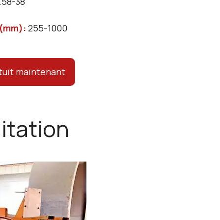
.58-38
e (mm)
:
255-1000
tuit maintenant
itation