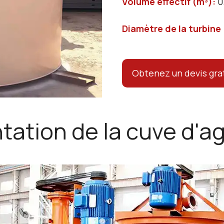
Volume effectif (m³)
:
0
Diamètre de la turbin
Obtenez un devis gra
tation de la cuve d'ag