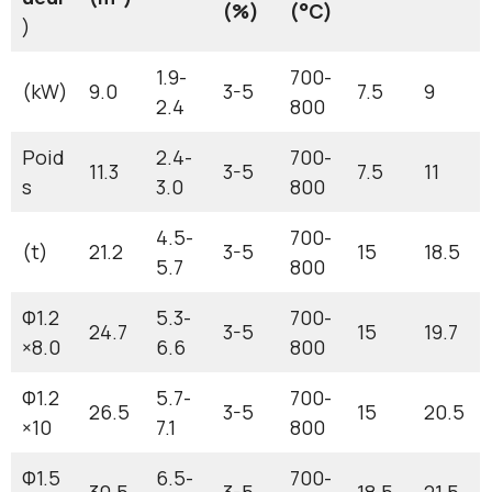
(%)
(°C)
)
1.9-
700-
(kW)
9.0
3-5
7.5
9
2.4
800
Poid
2.4-
700-
11.3
3-5
7.5
11
s
3.0
800
4.5-
700-
(t)
21.2
3-5
15
18.5
5.7
800
Φ1.2
5.3-
700-
24.7
3-5
15
19.7
×8.0
6.6
800
Φ1.2
5.7-
700-
26.5
3-5
15
20.5
×10
7.1
800
Φ1.5
6.5-
700-