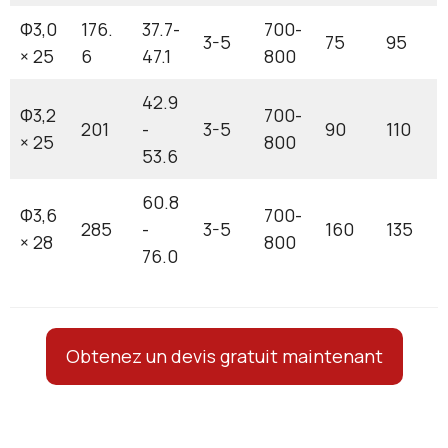
Φ3,0
176.
37.7-
700-
3-5
75
95
× 25
6
47.1
800
42.9
Φ3,2
700-
201
-
3-5
90
110
× 25
800
53.6
60.8
Φ3,6
700-
285
-
3-5
160
135
× 28
800
76.0
Obtenez un devis gratuit maintenant