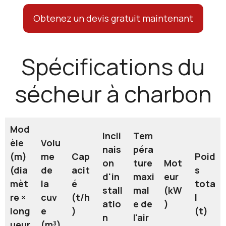
Obtenez un devis gratuit maintenant
Spécifications du
sécheur à charbon
Mod
Incli
Tem
èle
Volu
nais
péra
(m)
me
Cap
Poid
on
ture
Mot
(dia
de
acit
s
d'in
maxi
eur
mèt
la
é
tota
stall
mal
(kW
re ×
cuv
(t/h
l
atio
e de
)
long
e
)
(t)
n
l'air
ueur
(m³)