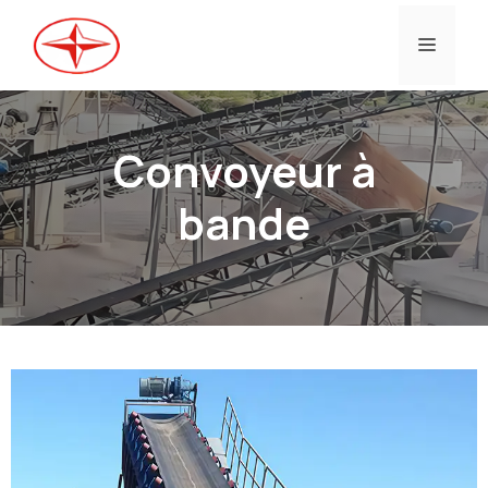
Aller
au
Menu
contenu
Convoyeur à
bande