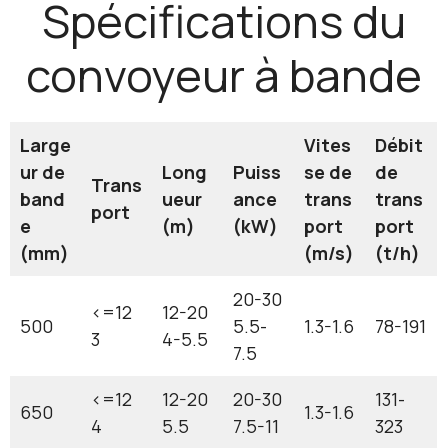
Spécifications du
convoyeur à bande
Large
Vites
Débit
ur de
Long
Puiss
se de
de
Trans
band
ueur
ance
trans
trans
port
e
(m)
(kW)
port
port
(mm)
(m/s)
(t/h)
20-30
<=12
12-20
500
5.5-
1.3-1.6
78-191
3
4-5.5
7.5
<=12
12-20
20-30
131-
650
1.3-1.6
4
5.5
7.5-11
323